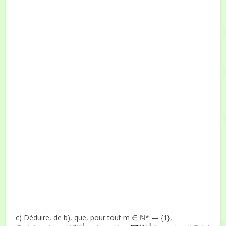
c) Déduire, de b), que, pour tout m ∈ ℕ* — {1},