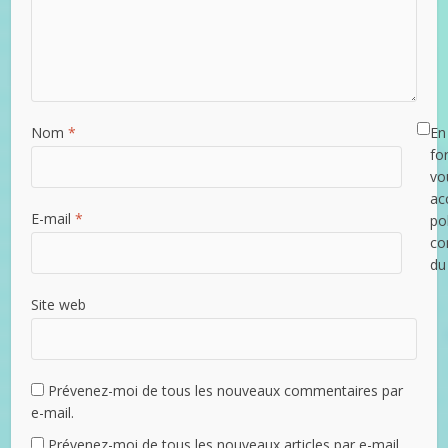
Nom
*
En 
fo
vo
ac
E-mail
*
po
con
du
Site web
Prévenez-moi de tous les nouveaux commentaires par
e-mail.
Prévenez-moi de tous les nouveaux articles par e-mail.