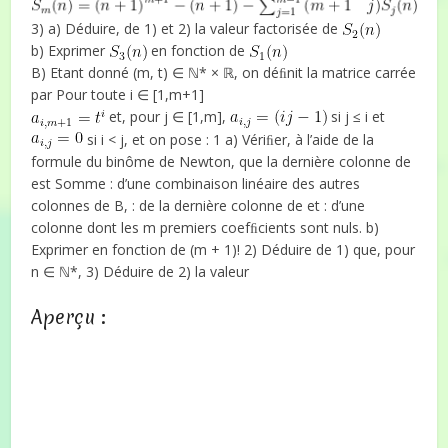
3) a) Déduire, de 1) et 2) la valeur factorisée de
b) Exprimer
en fonction de
B) Etant donné (m, t) ∈ ℕ* × ℝ, on déﬁnit la matrice carrée
par Pour toute i ∈ [1,m+1]
et, pour j ∈ [1,m],
si j ≤ i et
si i < j, et on pose : 1 a) Vériﬁer, à l’aide de la
formule du binôme de Newton, que la dernière colonne de
est Somme : d’une combinaison linéaire des autres
colonnes de B, : de la dernière colonne de et : d’une
colonne dont les m premiers coefﬁcients sont nuls. b)
Exprimer en fonction de (m + 1)! 2) Déduire de 1) que, pour
n ∈ ℕ*, 3) Déduire de 2) la valeur
Aperçu :