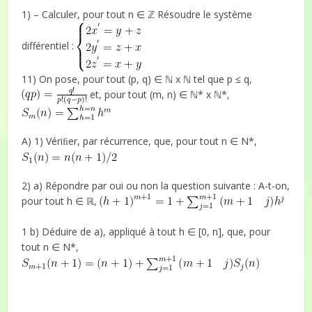
1) – Calculer, pour tout n ∈ ℤ Résoudre le système
différentiel :
11) On pose, pour tout (p, q) ∈ ℕ x ℕ tel que p ≤ q,
et, pour tout (m, n) ∈ ℕ* x ℕ*,
A) 1) Vériﬁer, par récurrence, que, pour tout n ∈ N*,
2) a) Répondre par oui ou non la question suivante : A-t-on,
pour tout h ∈ ℝ,
1 b) Déduire de a), appliqué à tout h ∈ [0, n], que, pour
tout n ∈ N*,