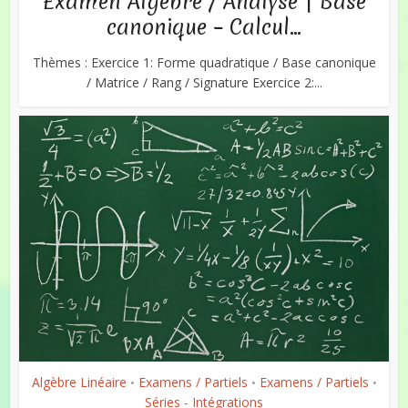
Examen Algèbre / Analyse | Base
canonique – Calcul...
Thèmes : Exercice 1: Forme quadratique / Base canonique
/ Matrice / Rang / Signature Exercice 2:...
Algèbre Linéaire
Examens / Partiels
Examens / Partiels
•
•
•
Séries - Intégrations