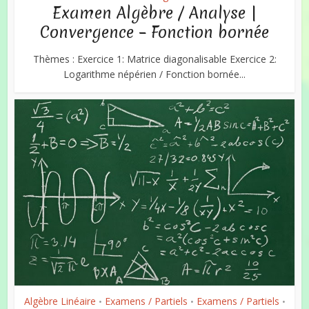
Examen Algèbre / Analyse |
Convergence – Fonction bornée
Thèmes : Exercice 1: Matrice diagonalisable Exercice 2:
Logarithme népérien / Fonction bornée...
Algèbre Linéaire
Examens / Partiels
Examens / Partiels
•
•
•