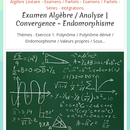
Algèbre Linéaire
Examens / Partiels
Examens / Partiels
•
•
•
Séries - Intégrations
Examen Algèbre / Analyse |
Convergence – Endomorphisme
Thèmes : Exercice 1: Polynôme / Polynôme dérivé /
Endomorphisme / Valeurs propres / Sous...