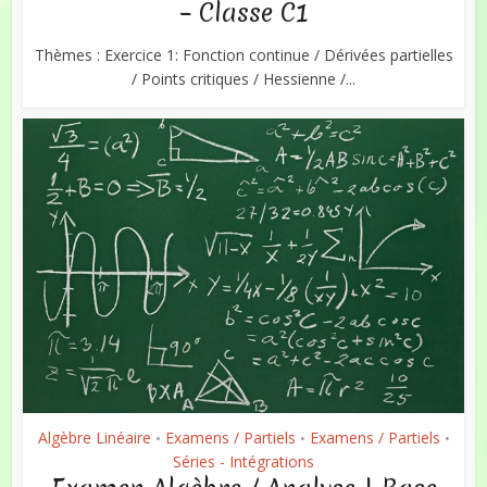
– Classe C1
Thèmes : Exercice 1: Fonction continue / Dérivées partielles
/ Points critiques / Hessienne /...
Algèbre Linéaire
Examens / Partiels
Examens / Partiels
•
•
•
Séries - Intégrations