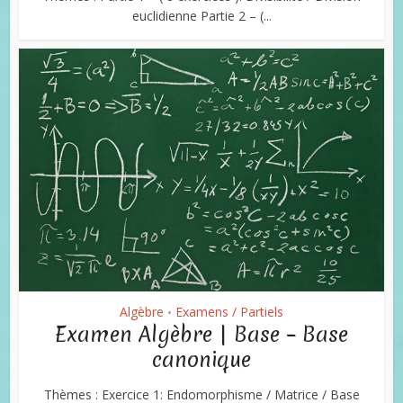
euclidienne Partie 2 – (...
Algèbre
Examens / Partiels
•
Examen Algèbre | Base – Base
canonique
Thèmes : Exercice 1: Endomorphisme / Matrice / Base