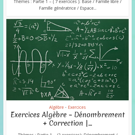
Thèmes : Partie 1 – ( 7 exercices ): Base / Famille libre /
Famille génératrice / Espace...
Algèbre
Exercices
•
Exercices Algèbre – Dénombrement
+ Correction |...
Thèmes : Partie 1 – (2 exercices): Dénombrement /