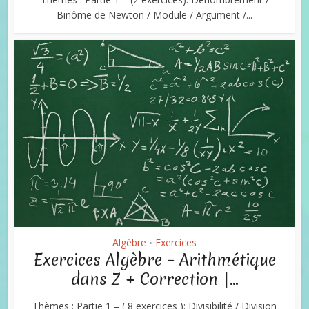
Binôme de Newton / Module / Argument /...
Algèbre
Exercices
•
Exercices Algèbre – Arithmétique
dans Z + Correction |...
Thèmes : Partie 1 – ( 8 exercices ): Divisibilité / Division