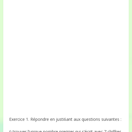
Exercice 1. Répondre en justiﬁant aux questions suivantes :
i) trouver l’unique nombre premier qui s’écrit avec 7 chiffres