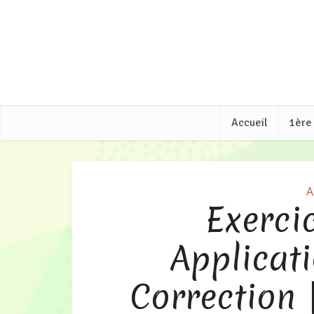
Accueil
1ère
A
Exerci
Applicati
Correction 