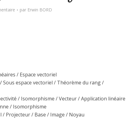
entaire
par
Erwin BORD
inéaires / Espace vectoriel
u / Sous espace vectoriel / Théorème du rang /
Surjectivité / Isomorphisme / Vecteur / Application linéaire
dienne / Isomorphisme
iel / Projecteur / Base / Image / Noyau