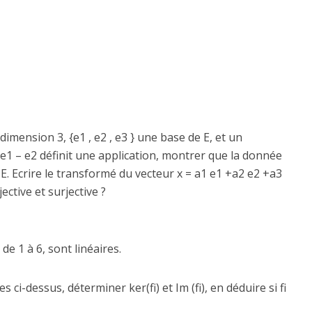
 dimension 3, {e1 , e2 , e3 } une base de E, et un
 = e1 – e2 définit une application, montrer que la donnée
s E. Ecrire le transformé du vecteur x = a1 e1 +a2 e2 +a3
ective et surjective ?
t de 1 à 6, sont linéaires.
s ci-dessus, déterminer ker(fi) et Im (fi), en déduire si fi