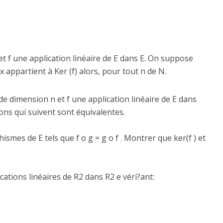
 et f une application linéaire de E dans E. On suppose
 x appartient à Ker (f) alors, pour tout n de N.
 de dimension n et f une application linéaire de E dans
ons qui suivent sont équivalentes.
ismes de E tels que f o g = g o f . Montrer que ker(f ) et
ations linéaires de R2 dans R2 e véri?ant: