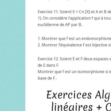
Exercice 11. Soient E = Cn [X] et A et B
1). On considère l’application f qui à to
euclidienne de AP par B.
1. Montrer que f est un endomorphisme
2. Montrer l’équivalence f est bijective 
Exercice 12. Soient E et F deux espaces v
de E dans F.
Montrer que f est un isomorphisme si et
base de F .
Exercices Alg
linéaires + 