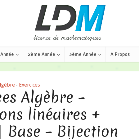
 Année
2ème Année
3ème Année
A Propos
lgèbre
Exercices
•
ces Algèbre –
ons linéaires +
| Base – Bijection