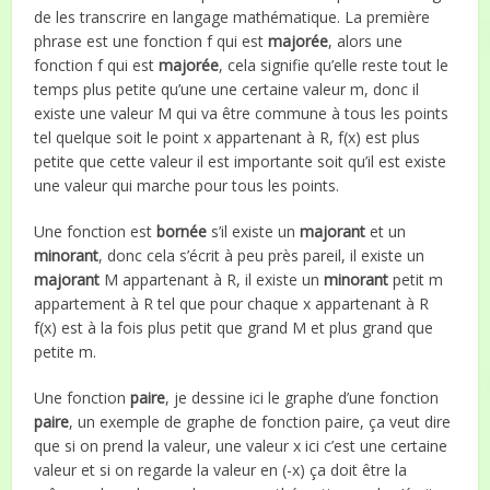
de les transcrire en langage mathématique. La première
phrase est une fonction f qui est
majorée
, alors une
fonction f qui est
majorée
, cela signifie qu’elle reste tout le
temps plus petite qu’une une certaine valeur m, donc il
existe une valeur M qui va être commune à tous les points
tel quelque soit le point x appartenant à R, f(x) est plus
petite que cette valeur il est importante soit qu’il est existe
une valeur qui marche pour tous les points.
Une fonction est
bornée
s’il existe un
majorant
et un
minorant
, donc cela s’écrit à peu près pareil, il existe un
majorant
M appartenant à R, il existe un
minorant
petit m
appartement à R tel que pour chaque x appartenant à R
f(x) est à la fois plus petit que grand M et plus grand que
petite m.
Une fonction
paire
, je dessine ici le graphe d’une fonction
paire
, un exemple de graphe de fonction paire, ça veut dire
que si on prend la valeur, une valeur x ici c’est une certaine
valeur et si on regarde la valeur en (-x) ça doit être la