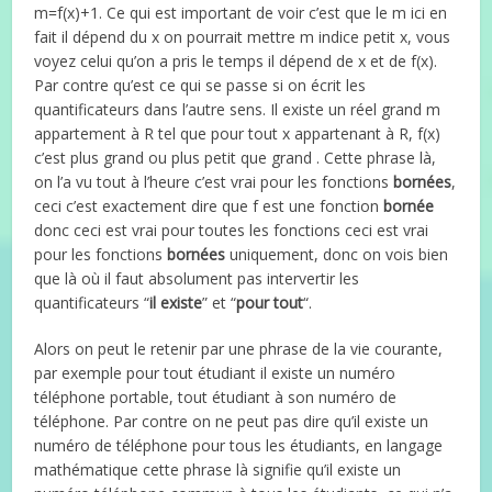
m=f(x)+1. Ce qui est important de voir c’est que le m ici en
fait il dépend du x on pourrait mettre m indice petit x, vous
voyez celui qu’on a pris le temps il dépend de x et de f(x).
Par contre qu’est ce qui se passe si on écrit les
quantificateurs dans l’autre sens. Il existe un réel grand m
appartement à R tel que pour tout x appartenant à R, f(x)
c’est plus grand ou plus petit que grand . Cette phrase là,
on l’a vu tout à l’heure c’est vrai pour les fonctions
bornées
,
ceci c’est exactement dire que f est une fonction
bornée
donc ceci est vrai pour toutes les fonctions ceci est vrai
pour les fonctions
bornées
uniquement, donc on vois bien
que là où il faut absolument pas intervertir les
quantificateurs “
il existe
” et “
pour tout
“.
Alors on peut le retenir par une phrase de la vie courante,
par exemple pour tout étudiant il existe un numéro
téléphone portable, tout étudiant à son numéro de
téléphone. Par contre on ne peut pas dire qu’il existe un
numéro de téléphone pour tous les étudiants, en langage
mathématique cette phrase là signifie qu’il existe un