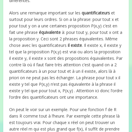
différentes.
Alors une remarque important sur les
quantificateurs
et
surtout pour leurs ordres. Si on a la phrase: pour tout x et
pour tout y on a une certaines proposition P(x,y) c’est en
fait une phrase
équivalente
à: pour tout y, pour tout x ont a
la proposition y. Ceci sont 2 phrases équivalentes. Même
chose avec les quantificateurs
il existe
. Il existe x, il existe y
tel que la proposition P(x,y) est vrai ou alors la proposition
il existe y, il existe x sont des propositions équivalentes. Par
contre là où il faut faire très attention c’est quand on a 2
quantificateurs à un pour tout et à un il existe, alors là à
priori on ne peut pas les échanger. La phrase pour tout x il
existe y tel que P(x,y) n’est pas équivalente à la phrase il
existe y tel que pour tout x, P(x,y) . Attention ici donc l’ordre
l’ordre des quantificateurs ont une importance.
On peut le voir sur un exemple. Pour une fonction f de R
dans R comme tout à l’heure. Par exemple cette phrase là
est toujours vrai. Pour chaque x réel on peut trouver un
autre réel m qui est plus grand que f(x), il suffit de prendre