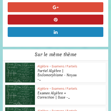
Sur le même thème
Algèbre
•
Examens / Partiels
Partiel Algèbre |
Endomorphisme – Noyau
–...
Algèbre
•
Examens / Partiels
Examen Algèbre +
Correction | Base –...
Algèbre
•
Examens / Partiels