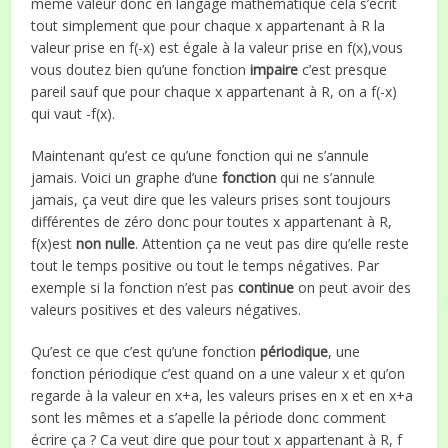
même valeur donc en langage mathématique cela s’écrit
tout simplement que pour chaque x appartenant à R la
valeur prise en f(-x) est égale à la valeur prise en f(x),vous
vous doutez bien qu’une fonction
impaire
c’est presque
pareil sauf que pour chaque x appartenant à R, on a f(-x)
qui vaut -f(x).
Maintenant qu’est ce qu’une fonction qui ne s’annule
jamais. Voici un graphe d’une
fonction
qui ne s’annule
jamais, ça veut dire que les valeurs prises sont toujours
différentes de zéro donc pour toutes x appartenant à R,
f(x)est
non nulle
. Attention ça ne veut pas dire qu’elle reste
tout le temps positive ou tout le temps négatives. Par
exemple si la fonction n’est pas
continue
on peut avoir des
valeurs positives et des valeurs négatives.
Qu’est ce que c’est qu’une fonction
périodique
, une
fonction périodique c’est quand on a une valeur x et qu’on
regarde à la valeur en x+a, les valeurs prises en x et en x+a
sont les mêmes et a s’apelle la période donc comment
écrire ça ? Ca veut dire que pour tout x appartenant à R, f