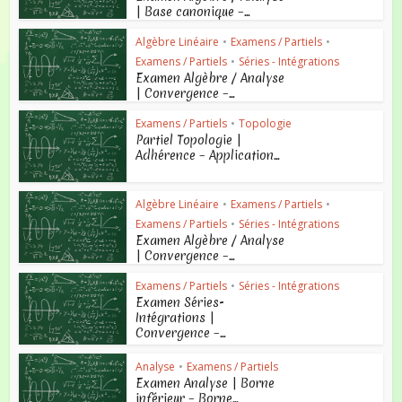
| Base canonique –...
Algèbre Linéaire
•
Examens / Partiels
•
Examens / Partiels
•
Séries - Intégrations
Examen Algèbre / Analyse
| Convergence –...
Examens / Partiels
•
Topologie
Partiel Topologie |
Adhérence – Application...
Algèbre Linéaire
•
Examens / Partiels
•
Examens / Partiels
•
Séries - Intégrations
Examen Algèbre / Analyse
| Convergence –...
Examens / Partiels
•
Séries - Intégrations
Examen Séries-
Intégrations |
Convergence –...
Analyse
•
Examens / Partiels
Examen Analyse | Borne
inférieur – Borne...