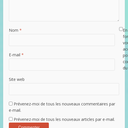
Nom
*
En 
fo
vo
ac
E-mail
*
po
con
du
Site web
Prévenez-moi de tous les nouveaux commentaires par
e-mail.
Prévenez-moi de tous les nouveaux articles par e-mail.