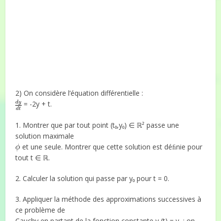
2) On considère l’équation différentielle :
= -2y + t.
1. Montrer que par tout point (t₀,y₀) ∈ ℝ² passe une
solution maximale
et une seule. Montrer que cette solution est déﬁnie pour
tout t ∈ ℝ.
2. Calculer la solution qui passe par y₀ pour t = 0.
3. Appliquer la méthode des approximations successives à
ce problème de
Cauchy en partant de la fonction constante y₀(t) = y₀ : on