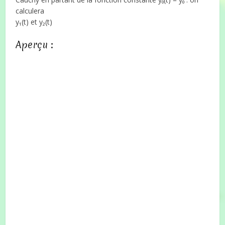
calculera
y₁(t) et y₂(t)
Aperçu :