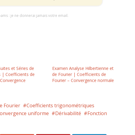
pams : je ne donnerai jamais votre email.
ites et Séries de
Examen Analyse Hilbertienne et
 | Coefficients de
de Fourier | Coefficients de
– Convergence
Fourier – Convergence normale
de Fourier
Coefficients trigonométriques
onvergence uniforme
Dérivabilité
Fonction