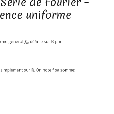
 Série de Fourier –
ence uniforme
terme général
, déﬁnie sur ℝ par
simplement sur ℝ. On note f sa somme: