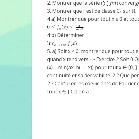
2. Montrer que la série
converge
3. Montrer que f est de classe C₁ sur ℝ.
4 a) Montrer que pour tout x ≥ 0 et tout
4 b) Déterminer
5. a) Soit x < 0, montrer que pour tout 
quand x tend vers -∞ Exercice 2 Soit 0 On
(x) = min(ax, b( — x)) pour tout x ∈ [0, ]
continuité et sa dérivabilité. 2.2 Que pe
2.3.Calc'u1er les coeﬁicients de Fourier
tout x ∈ [0,c] on a :