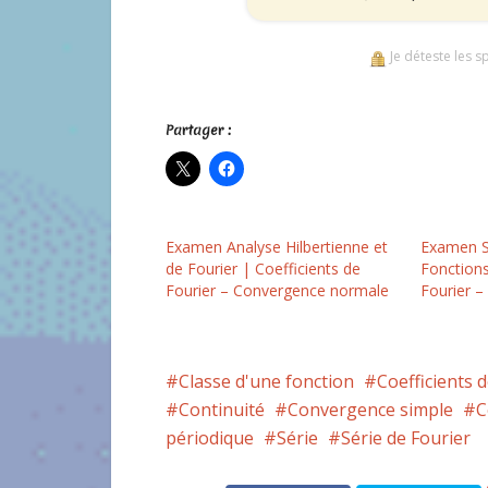
Je déteste les s
Partager :
Examen Analyse Hilbertienne et
Examen Su
de Fourier | Coefficients de
Fonctions
Fourier – Convergence normale
Fourier 
Classe d'une fonction
Coefficients 
Continuité
Convergence simple
C
périodique
Série
Série de Fourier