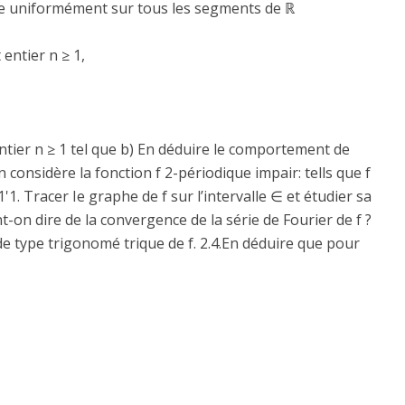
 uniformément sur tous les segments de ℝ
 entier n ≥ 1,
entier n ≥ 1 tel que b) En déduire le comportement de
 considère la fonction f 2-périodique impair: tells que f
 1'1. Tracer Ie graphe de f sur l’intervalle ∈ et étudier sa
nt-on dire de la convergence de la série de Fourier de f ?
 de type trigonomé trique de f. 2.4.En déduire que pour