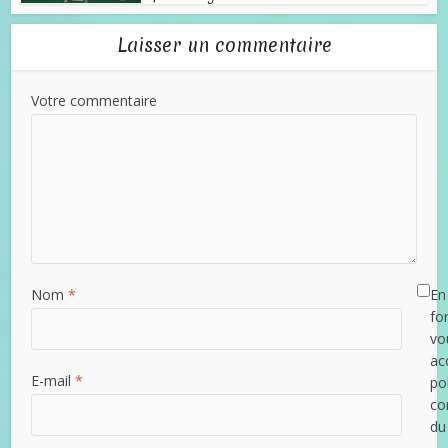
Laisser un commentaire
Votre commentaire
Nom
*
En 
fo
vo
ac
E-mail
*
po
con
du