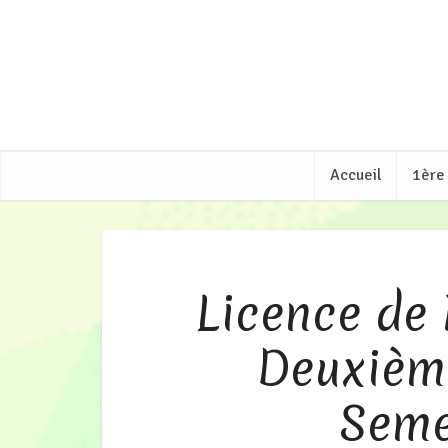
Accueil
1ère
Licence de
Deuxième
Seme