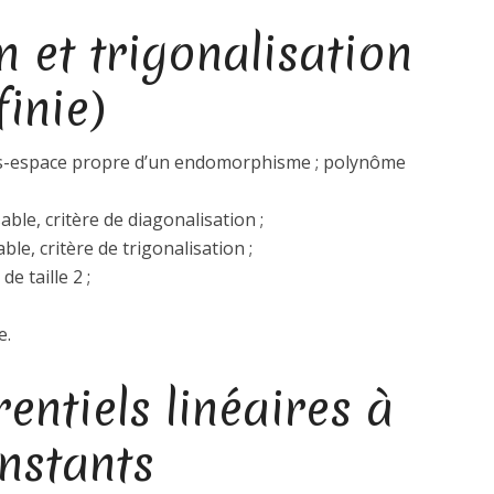
 et trigonalisation
inie)
us-espace propre d’un endomorphisme ; polynôme
le, critère de diagonalisation ;
e, critère de trigonalisation ;
e taille 2 ;
e.
entiels linéaires à
onstants