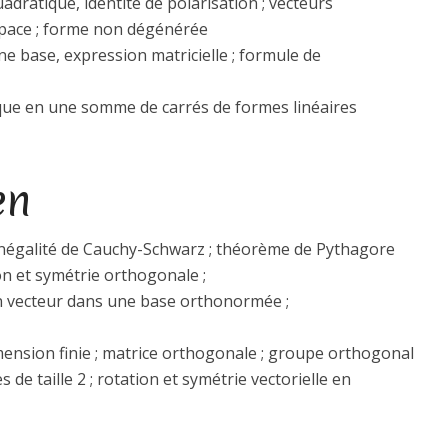
dratique, identité de polarisation ; vecteurs
pace ; forme non dégénérée
ne base, expression matricielle ; formule de
ue en une somme de carrés de formes linéaires
en
; inégalité de Cauchy-Schwarz ; théorème de Pythagore
n et symétrie orthogonale ;
 vecteur dans une base orthonormée ;
mension finie ; matrice orthogonale ; groupe orthogonal
 de taille 2 ; rotation et symétrie vectorielle en