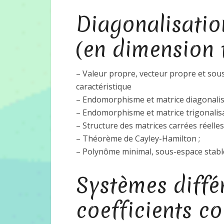
Diagonalisation
(en dimension f
– Valeur propre, vecteur propre et so
caractéristique
– Endomorphisme et matrice diagonalisab
– Endomorphisme et matrice trigonalisabl
– Structure des matrices carrées réelles d
– Théorème de Cayley-Hamilton ;
– Polynôme minimal, sous-espace stabl
Systèmes différ
coefficients c