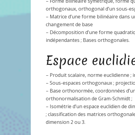
– Forme bilinéaire symétrique, forme qua
orthogonaux, orthogonal d’un sous-es
– Matrice d’une forme bilinéaire dans u
changement de base
– Décomposition d’une forme quadratiq
indépendantes ; Bases orthogonales.
Espace euclidi
– Produit scalaire, norme euclidienne 
– Sous-espaces orthogonaux ; projectio
– Base orthonormée, coordonnées d’un
orthonormalisation de Gram-Schmidt ;
– Isométrie d’un espace euclidien de di
; classification des matrices orthogonales
dimension 2 ou 3.