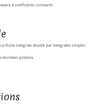
inéaire à coefficients constants
le
alcul d’une intégrale double par intégrales simples
ordonnées polaires.
tions