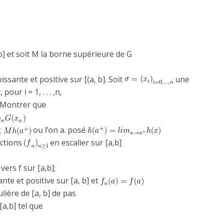
 b] et soit M la borne supérieure de G
issante et positive sur [(a, b]. Soit
une
our i = 1, . . . ,n,
 Montrer que
ou l’on a. posé
nctions
en escalier sur [a,b]
rs f sur [a,b];
nte et positive sur [a, b] et
ulière de [a, b] de pas
[a,b] tel que