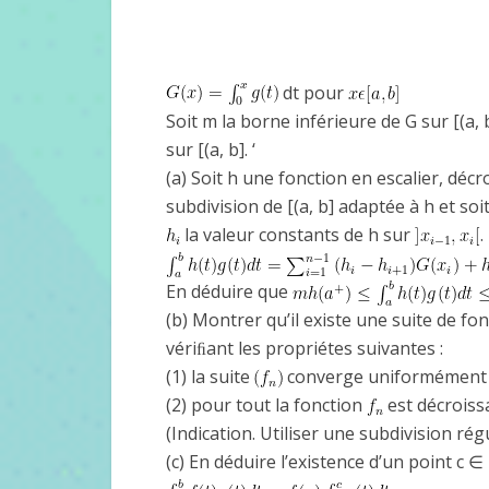
dt pour
Soit m la borne inférieure de G sur [(a,
sur [(a, b]. ‘
(a) Soit h une fonction en escalier, décro
subdivision de [(a, b] adaptée à h et soit, p
la valeur constants de h sur
.
En déduire que
(b) Montrer qu’il existe une suite de fo
vériﬁant les propriétes suivantes :
(1) la suite
converge uniformément ve
(2) pour tout la fonction
est décroissa
(Indication. Utiliser une subdivision rég
(c) En déduire l’existence d’un point c ∈ 