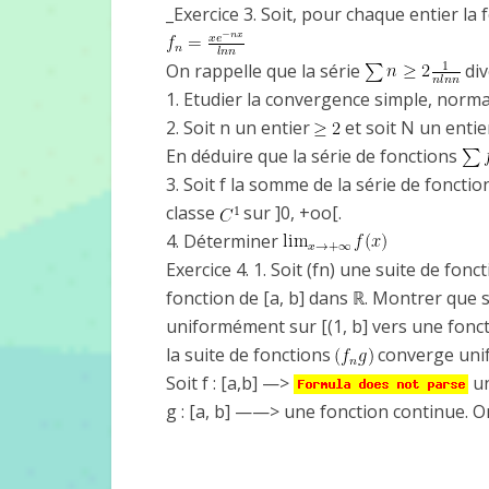
_Exercice 3. Soit, pour chaque entier la
On rappelle que la série
div
1. Etudier la convergence simple, norm
2. Soit n un entier
et soit N un enti
En déduire que la série de fonctions
3. Soit f la somme de la série de foncti
classe
sur ]0, +oo[.
4. Déterminer
Exercice 4. 1. Soit (fn) une suite de fonc
fonction de [a, b] dans ℝ. Montrer que s
uniformément sur [(1, b] vers une fonctio
la suite de fonctions
converge unif
Soit f : [a,b] —>
un
g : [a, b] ——> une fonction continue. 