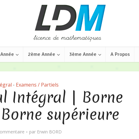
 Année
2ème Année
3ème Année
A Propos
tégral
Examens / Partiels
•
ul Intégral | Borne
– Borne supérieure
commentaire
par
Erwin BORD