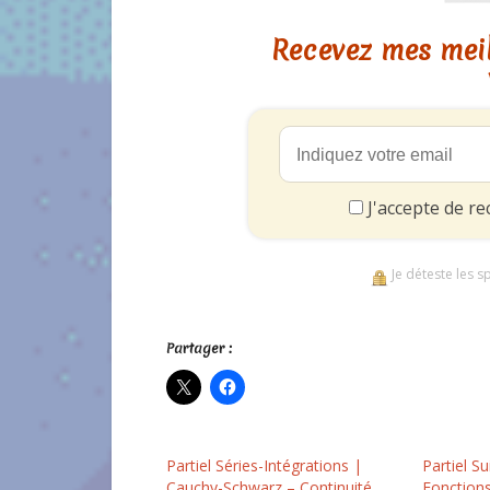
Recevez mes meil
J'accepte de re
Je déteste les s
Partager :
Partiel Séries-Intégrations |
Partiel Su
Cauchy-Schwarz – Continuité
Fonctions