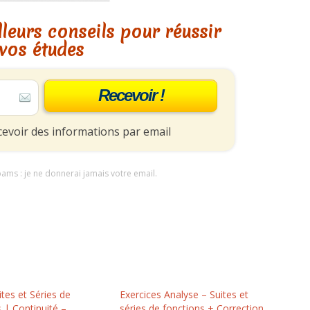
leurs conseils pour réussir
vos études
Recevoir !
cevoir des informations par email
pams : je ne donnerai jamais votre email.
ites et Séries de
Exercices Analyse – Suites et
 | Continuité –
séries de fonctions + Correction