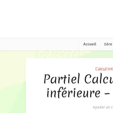
Accueil
1ère
Calcul In
Partiel Calc
inférieure 
Ajouter un 