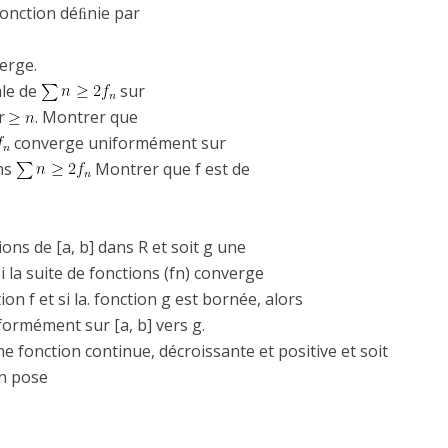
 fonction déﬁnie par
erge.
ale de
sur
er
. Montrer que
converge uniformément sur
ons
Montrer que f est de
tions de [a, b] dans R et soit g une
i la suite de fonctions (fn) converge
n f et si la. fonction g est bornée, alors
ormément sur [a, b] vers g.
e fonction continue, décroissante et positive et soit
On pose