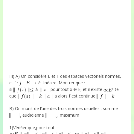
III) A) On considére E et F des espaces vectoriels normés,
et f :
linéaire. Montrer que :
si
pour tout x ∈ E, et il existe
tel
que
a alors f est continue
B) On munit de l’une des trois normes usuelles : somme
euclidienne
, maximum
1)Vériﬁer que,pour tout