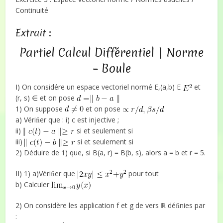
Continuité
Extrait :
Partiel Calcul Différentiel | Norme
– Boule
I) On considére un espace vectoriel normé E,(a,b) E
et
(r, s) ∈ et on pose
1) On suppose
et on pose
a) Vériﬁer que : i) c est injective ;
ii)
si et seulement si
iii)
si et seulement si
2) Déduire de 1) que, si B(a, r) = B(b, s), alors a = b et r = 5.
II) 1) a)Vériﬁer que
pour tout
b) Calculer
2) On considère les application f et g de vers ℝ déﬁnies par
: