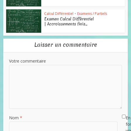
Calcul Différentiel
•
Examens / Partiels
Examen Calcul Différentiel
| Accroissements finis...
Laisser un commentaire
Votre commentaire
Nom
*
En 
fo
vo