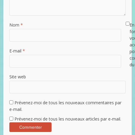
Nom
*
En 
fo
vo
ac
E-mail
*
po
con
du
Site web
Prévenez-moi de tous les nouveaux commentaires par
e-mail.
Prévenez-moi de tous les nouveaux articles par e-mail.