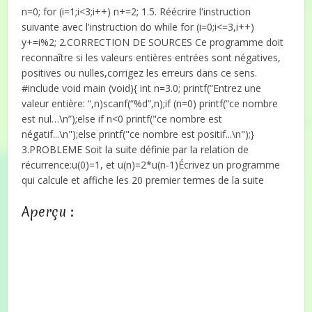
n=0; for (i=1;i<3;i++) n+=2; 1.5. Réécrire l'instruction
suivante avec l'instruction do while for (i=0;i<=3,i++)
y+=i%2; 2.CORRECTION DE SOURCES Ce programme doit
reconnaître si les valeurs entières entrées sont négatives,
positives ou nulles,corrigez les erreurs dans ce sens.
#include
void main (void){ int n=3.0; printf(“Entrez une
valeur entière: “,n)scanf(“%d”,n);if (n=0) printf(“ce nombre
est nul…\n”);else if n<0 printf("ce nombre est
négatif...\n");else printf("ce nombre est positif...\n");}
3.PROBLEME Soit la suite définie par la relation de
récurrence:u(0)=1, et u(n)=2*u(n-1)Écrivez un programme
qui calcule et affiche les 20 premier termes de la suite
Aperçu :