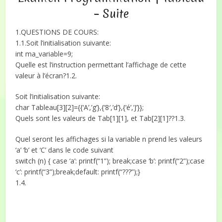
– Suite
1.QUESTIONS DE COURS:
1.1.Soit l’initialisation suivante:
int ma_variable=9;
Quelle est l’instruction permettant l’affichage de cette
valeur à l’écran?1.2.
Soit l’initialisation suivante:
char Tableau[3][2]={{‘A’,’g’},{‘8′,’d’},{‘é’,’J’}};
Quels sont les valeurs de Tab[1][1], et Tab[2][1]??1.3.
Quel seront les affichages si la variable n prend les valeurs
‘a’ ‘b’ et ‘C’ dans le code suivant
switch (n) { case ‘a’: printf(“1”); break;case ‘b’: printf(“2”);case
‘c’: printf(“3”);break;default: printf(“???”);}
1.4.