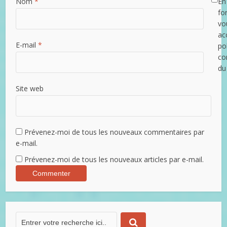
Nom
*
En 
fo
vo
ac
E-mail
*
po
con
du
Site web
Prévenez-moi de tous les nouveaux commentaires par
e-mail.
Prévenez-moi de tous les nouveaux articles par e-mail.