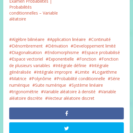
Examen Probabilités |
Probabilités
conditionnelles – Variable
aléatoire
Algèbre bilinéaire
Application linéaire
Continuité
Dénombrement
Dérivation
Developpement limité
Diagonalisation
Endomorphisme
Espace probabilisé
Espace vectoriel
Exponentielle
Fonction
Fonction
de plusieurs variables
Intégrale définie
Intégrale
généralisée
Intégrale impropre
Limite
Logarithme
Matrice
Polynôme
Probabilité conditionnelle
Série
numérique
Suite numérique
Système linéaire
trigonométrie
Variable aléatoire à densité
Variable
aléatoire discrète
Vecteur aléatoire discret