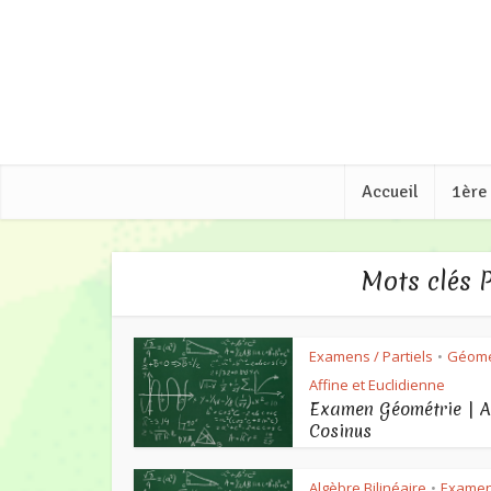
Accueil
1ère
Mots clés 
Examens / Partiels
Géomé
•
Affine et Euclidienne
Examen Géométrie | A
Cosinus
Algèbre Bilinéaire
Examen
•