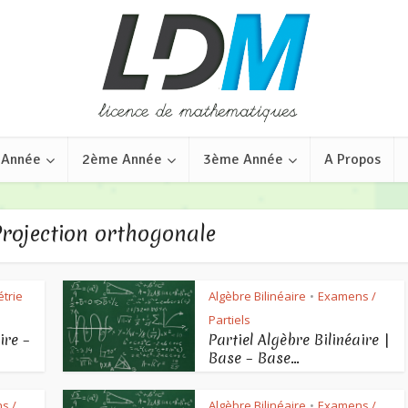
 Année
2ème Année
3ème Année
A Propos
Projection orthogonale
trie
Algèbre Bilinéaire
Examens /
•
Partiels
ire –
Partiel Algèbre Bilinéaire |
Base – Base...
s /
Algèbre Bilinéaire
Examens /
•