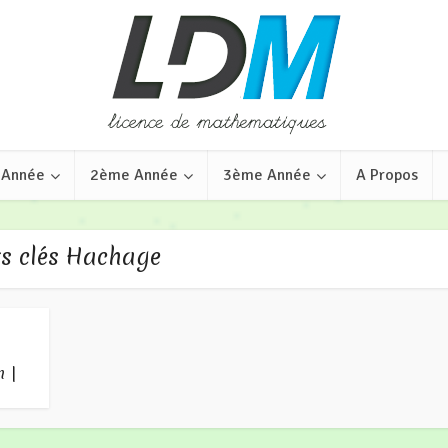
 Année
2ème Année
3ème Année
A Propos
s clés Hachage
n |